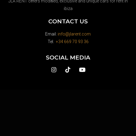
JLA RENT oﬀers modiﬁed, exclusive and unique cars for rent in
ibiza
CONTACT US
Email:
info@jlarent.com
Tel.
+34 669 70 93 36
SOCIAL MEDIA